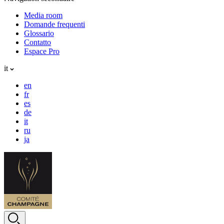
Media room
Domande frequenti
Glossario
Contatto
Espace Pro
it
en
fr
es
de
it
ru
ja