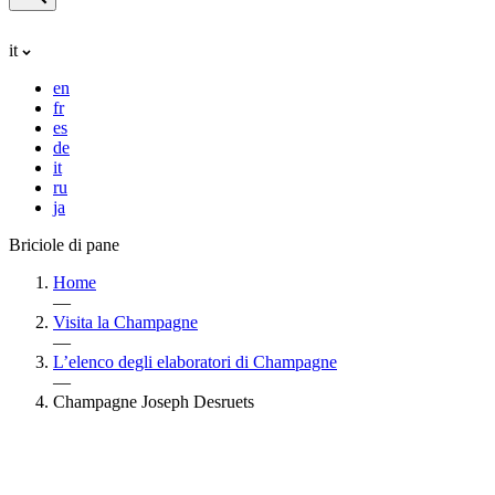
it
en
fr
es
de
it
ru
ja
Briciole di pane
Home
—
Visita la Champagne
—
L’elenco degli elaboratori di Champagne
—
Champagne Joseph Desruets