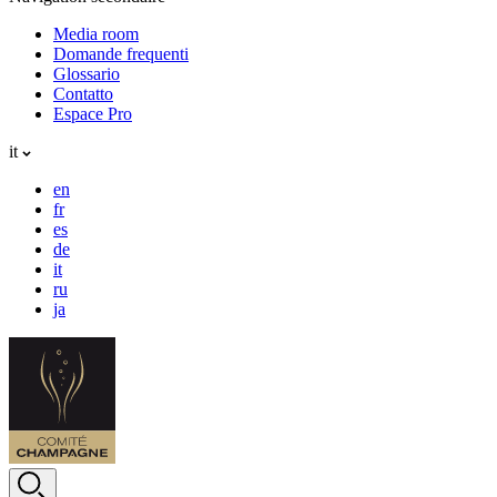
Media room
Domande frequenti
Glossario
Contatto
Espace Pro
it
en
fr
es
de
it
ru
ja