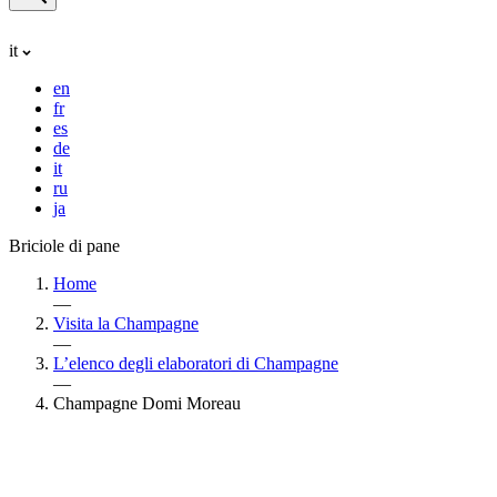
it
en
fr
es
de
it
ru
ja
Briciole di pane
Home
—
Visita la Champagne
—
L’elenco degli elaboratori di Champagne
—
Champagne Domi Moreau