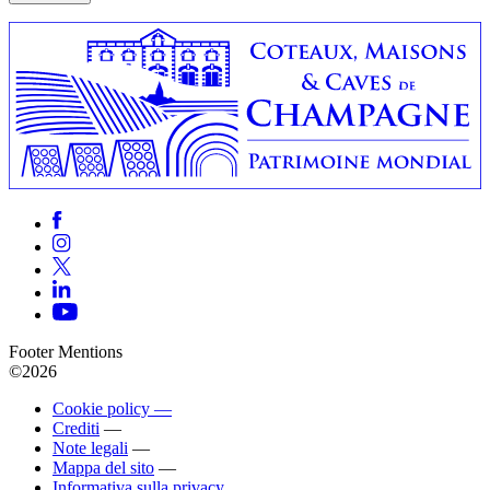
Footer Mentions
©2026
Cookie policy —
Crediti
—
Note legali
—
Mappa del sito
—
Informativa sulla privacy