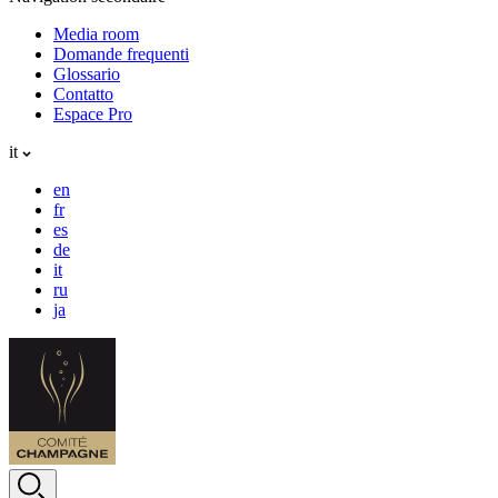
Media room
Domande frequenti
Glossario
Contatto
Espace Pro
it
en
fr
es
de
it
ru
ja