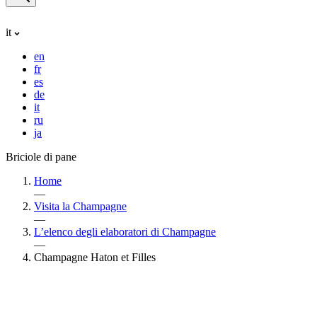
it
en
fr
es
de
it
ru
ja
Briciole di pane
Home
—
Visita la Champagne
—
L’elenco degli elaboratori di Champagne
—
Champagne Haton et Filles