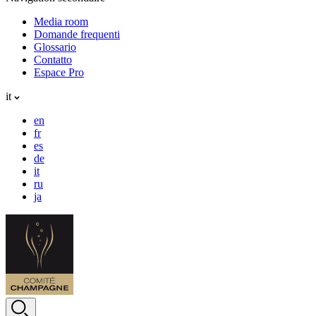
Media room
Domande frequenti
Glossario
Contatto
Espace Pro
it
en
fr
es
de
it
ru
ja