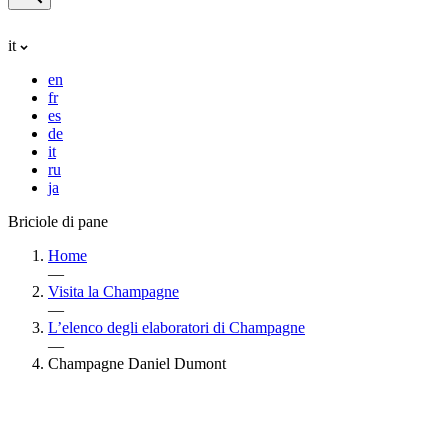
it
en
fr
es
de
it
ru
ja
Briciole di pane
Home
—
Visita la Champagne
—
L’elenco degli elaboratori di Champagne
—
Champagne Daniel Dumont