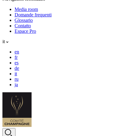
Media room
Domande frequenti
Glossario
Contatto
Espace Pro
it
en
fr
es
de
it
ru
ja