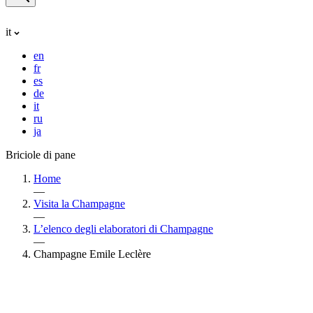
it
en
fr
es
de
it
ru
ja
Briciole di pane
Home
—
Visita la Champagne
—
L’elenco degli elaboratori di Champagne
—
Champagne Emile Leclère