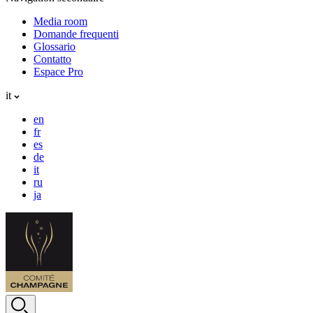
Media room
Domande frequenti
Glossario
Contatto
Espace Pro
it
en
fr
es
de
it
ru
ja