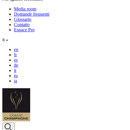
Media room
Domande frequenti
Glossario
Contatto
Espace Pro
it
en
fr
es
de
it
ru
ja