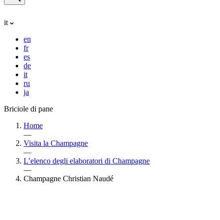
it
en
fr
es
de
it
ru
ja
Briciole di pane
Home
—
Visita la Champagne
—
L’elenco degli elaboratori di Champagne
—
Champagne Christian Naudé