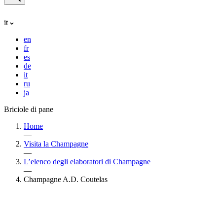
it
en
fr
es
de
it
ru
ja
Briciole di pane
Home
—
Visita la Champagne
—
L’elenco degli elaboratori di Champagne
—
Champagne A.D. Coutelas