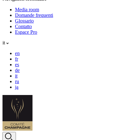
Media room
Domande frequenti
Glossario
Contatto
Espace Pro
it
en
fr
es
de
it
ru
ja