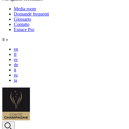
Media room
Domande frequenti
Glossario
Contatto
Espace Pro
it
en
fr
es
de
it
ru
ja