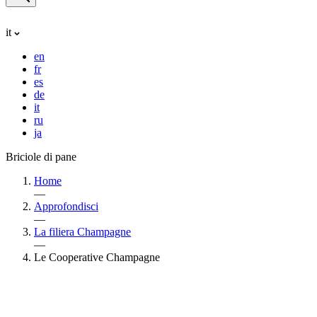
it
en
fr
es
de
it
ru
ja
Briciole di pane
Home
—
Approfondisci
—
La filiera Champagne
—
Le Cooperative Champagne