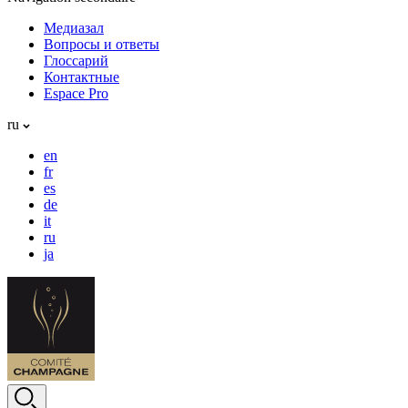
Медиазал
Вопросы и ответы
Глоссарий
Контактные
Espace Pro
ru
en
fr
es
de
it
ru
ja