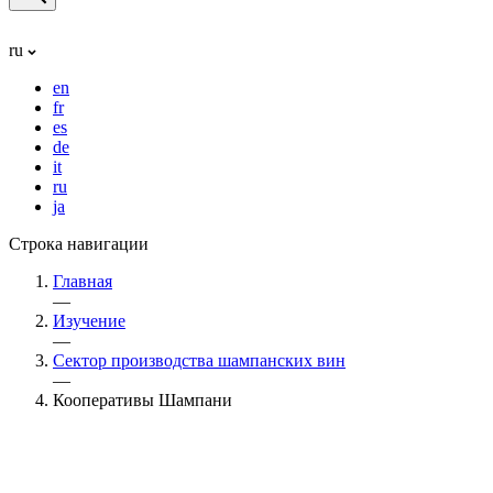
ru
en
fr
es
de
it
ru
ja
Строка навигации
Главная
—
Изучение
—
Сектор производства шампанских вин
—
Кооперативы Шампани