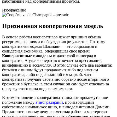
работающие над кооперативным проектом.
Изображение
Признанная кооперативная модель
В основе работы кооперативов лежит принцип обмена
ресурсами, знаниями и обсуждения результатов. Поэтому
кооперативная модель Шампани — это социальная и
солидарная экономика, опередившая свое время!
Кооперативные виноделы
отдают свой виноград в
кооператив. А уже кооператив отвечает за прессование,
винификацию и ассамбляж. В этом случае есть два варианта:
бутылки с вином будут продаваться либо под именем
кооператива, либо под созданной им маркой. член
кооператива получает свое вино обратно после вторичного
брожения в бутылке: в этом случае он сам будет отвечать за
продажу этого вина под своим именем.
В этом отношении кооперативы занимают промежуточное
положение между
виноградарями
, производящими
собственное шампанское вино, и винодельческими Домами.
Преданность своему делу, совместная работа и мастерство
остаются неизменными, мы просто
объединяем усилия
для