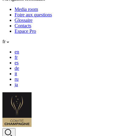
Media room
Foire aux questions
Glossaire
Contacts
Espace Pro
fr
en
fr
es
de
it
ru
ja