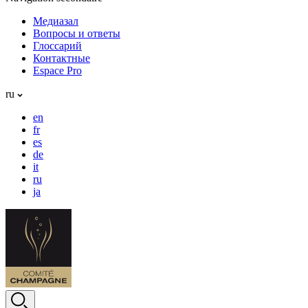
Медиазал
Вопросы и ответы
Глоссарий
Контактные
Espace Pro
ru
en
fr
es
de
it
ru
ja