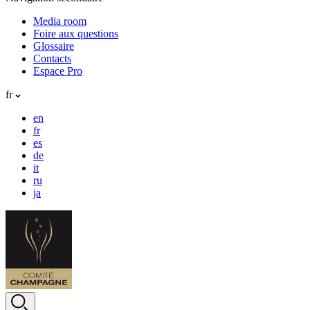
Media room
Foire aux questions
Glossaire
Contacts
Espace Pro
fr
en
fr
es
de
it
ru
ja