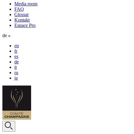
Media room
FAQ
Glossar
Kontakt
Espace Pro
de
en
fr
es
de
it
ru
ja