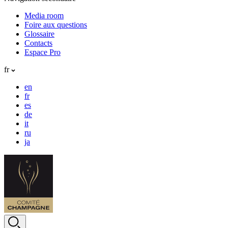
Media room
Foire aux questions
Glossaire
Contacts
Espace Pro
fr
en
fr
es
de
it
ru
ja