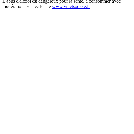
L'abus d'alcool est dangereux pour la santé, à consommer avec
modération | visitez le site
www.vinetsociete.fr