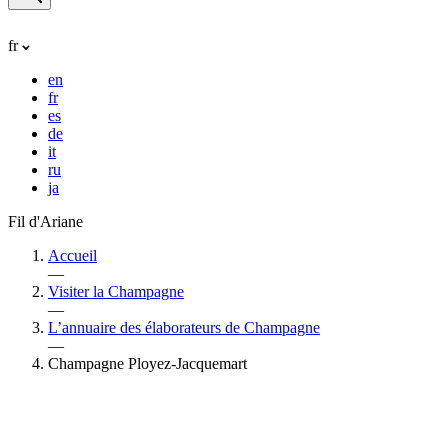
fr
en
fr
es
de
it
ru
ja
Fil d'Ariane
Accueil
—
Visiter la Champagne
—
L’annuaire des élaborateurs de Champagne
—
Champagne Ployez-Jacquemart