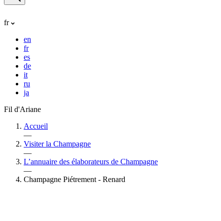
fr
en
fr
es
de
it
ru
ja
Fil d'Ariane
Accueil
—
Visiter la Champagne
—
L’annuaire des élaborateurs de Champagne
—
Champagne Piétrement - Renard