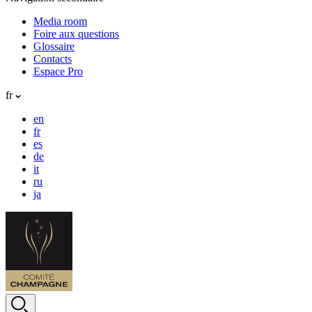
Media room
Foire aux questions
Glossaire
Contacts
Espace Pro
fr
en
fr
es
de
it
ru
ja