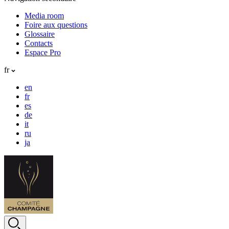
Media room
Foire aux questions
Glossaire
Contacts
Espace Pro
fr
en
fr
es
de
it
ru
ja