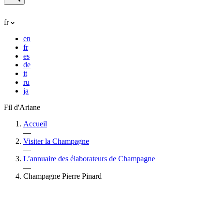
fr
en
fr
es
de
it
ru
ja
Fil d'Ariane
Accueil
—
Visiter la Champagne
—
L’annuaire des élaborateurs de Champagne
—
Champagne Pierre Pinard