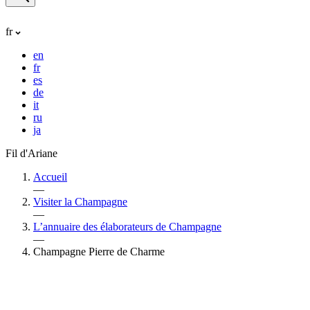
fr
en
fr
es
de
it
ru
ja
Fil d'Ariane
Accueil
—
Visiter la Champagne
—
L’annuaire des élaborateurs de Champagne
—
Champagne Pierre de Charme