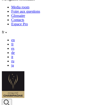
Media room
Foire aux questions
Glossaire
Contacts
Espace Pro
fr
en
fr
es
de
it
ru
ja