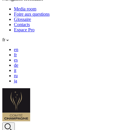
Media room
Foire aux questions
Glossaire
Contacts
Espace Pro
fr
en
fr
es
de
it
ru
ja