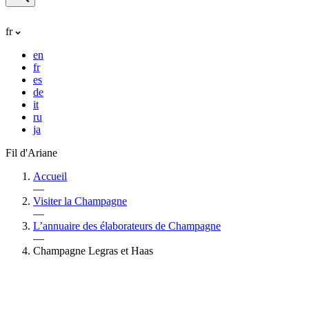
fr
en
fr
es
de
it
ru
ja
Fil d'Ariane
Accueil
—
Visiter la Champagne
—
L’annuaire des élaborateurs de Champagne
—
Champagne Legras et Haas