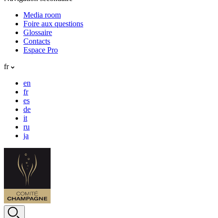
Media room
Foire aux questions
Glossaire
Contacts
Espace Pro
fr
en
fr
es
de
it
ru
ja