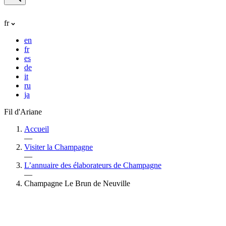
fr
en
fr
es
de
it
ru
ja
Fil d'Ariane
Accueil
—
Visiter la Champagne
—
L’annuaire des élaborateurs de Champagne
—
Champagne Le Brun de Neuville