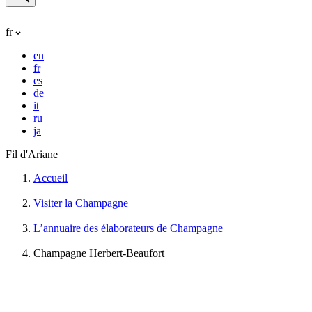
fr
en
fr
es
de
it
ru
ja
Fil d'Ariane
Accueil
—
Visiter la Champagne
—
L’annuaire des élaborateurs de Champagne
—
Champagne Herbert-Beaufort