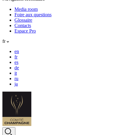
Media room
Foire aux questions
Glossaire
Contacts
Espace Pro
fr
en
fr
es
de
it
ru
ja