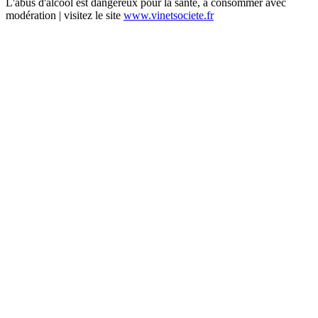
L'abus d'alcool est dangereux pour la santé, à consommer avec
modération | visitez le site
www.vinetsociete.fr