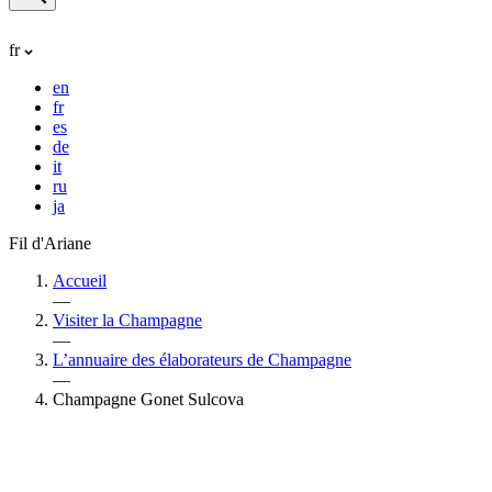
fr
en
fr
es
de
it
ru
ja
Fil d'Ariane
Accueil
—
Visiter la Champagne
—
L’annuaire des élaborateurs de Champagne
—
Champagne Gonet Sulcova