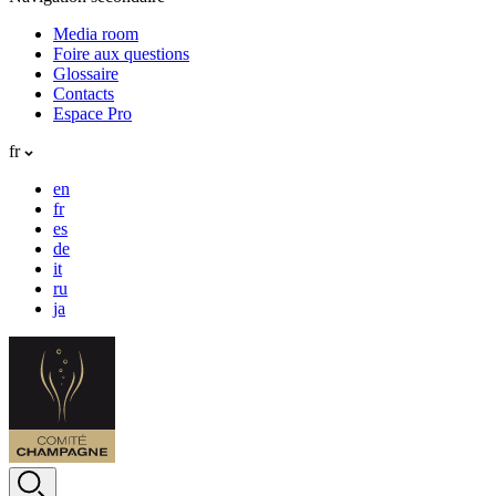
Media room
Foire aux questions
Glossaire
Contacts
Espace Pro
fr
en
fr
es
de
it
ru
ja