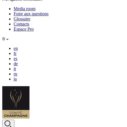
Media room
Foire aux questions
Glossaire
Contacts
Espace Pro
fr
en
fr
es
de
it
ru
ja