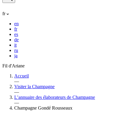
fr
en
fr
es
de
it
ru
ja
Fil d'Ariane
Accueil
—
Visiter la Champagne
—
L’annuaire des élaborateurs de Champagne
—
Champagne Gondé Rousseaux