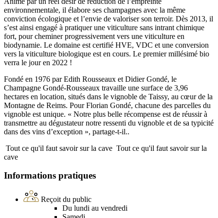
Animé par un réel désir de réduction de l’empreinte
environnementale, il élabore ses champagnes avec la même
conviction écologique et l’envie de valoriser son terroir. Dès 2013, il
s’est ainsi engagé à pratiquer une viticulture sans intrant chimique
fort, pour cheminer progressivement vers une viticulture en
biodynamie. Le domaine est certifié HVE, VDC et une conversion
vers la viticulture biologique est en cours. Le premier millésimé bio
verra le jour en 2022 !
Fondé en 1976 par Edith Rousseaux et Didier Gondé, le
Champagne Gondé-Rousseaux travaille une surface de 3,96
hectares en location, situés dans le vignoble de Taissy, au cœur de la
Montagne de Reims. Pour Florian Gondé, chacune des parcelles du
vignoble est unique. « Notre plus belle récompense est de réussir à
transmettre au dégustateur notre ressenti du vignoble et de sa typicité
dans des vins d’exception », partage-t-il..
Tout ce qu'il faut savoir sur la cave
Tout ce qu'il faut savoir sur la
cave
Informations pratiques
Reçoit du public
Du lundi au vendredi
Samedi