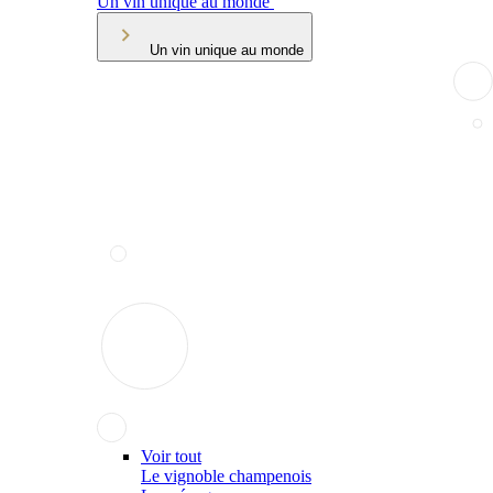
Un vin unique au monde
Un vin unique au monde
Voir tout
Le vignoble champenois