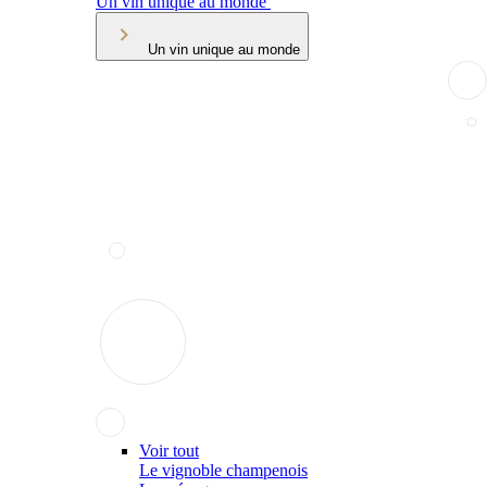
Un vin unique au monde
Un vin unique au monde
Voir tout
Le vignoble champenois