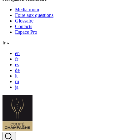
Media room
Foire aux questions
Glossaire
Contacts
Espace Pro
fr
en
fr
es
de
it
ru
ja