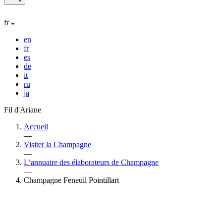
fr
en
fr
es
de
it
ru
ja
Fil d'Ariane
Accueil
—
Visiter la Champagne
—
L’annuaire des élaborateurs de Champagne
—
Champagne Feneuil Pointillart