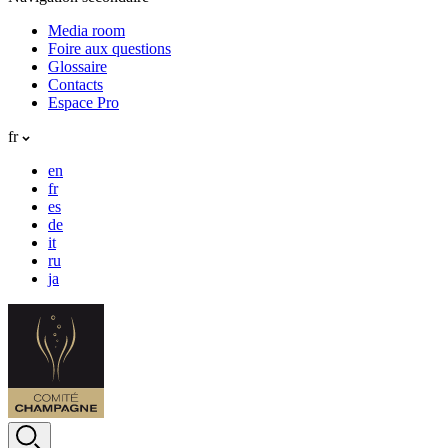
Media room
Foire aux questions
Glossaire
Contacts
Espace Pro
fr
en
fr
es
de
it
ru
ja