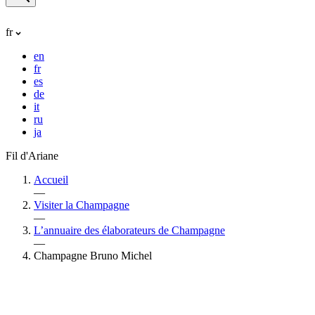
fr
en
fr
es
de
it
ru
ja
Fil d'Ariane
Accueil
—
Visiter la Champagne
—
L’annuaire des élaborateurs de Champagne
—
Champagne Bruno Michel