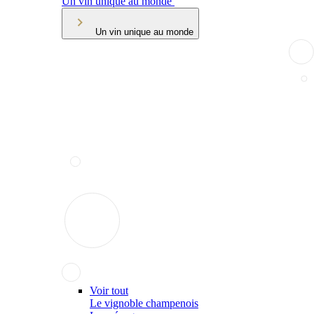
Un vin unique au monde
Un vin unique au monde
Voir tout
Le vignoble champenois