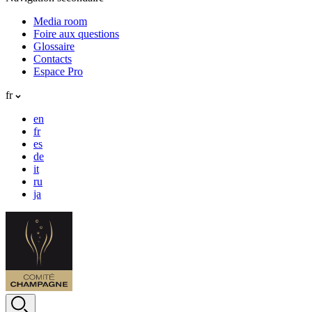
Media room
Foire aux questions
Glossaire
Contacts
Espace Pro
fr
en
fr
es
de
it
ru
ja