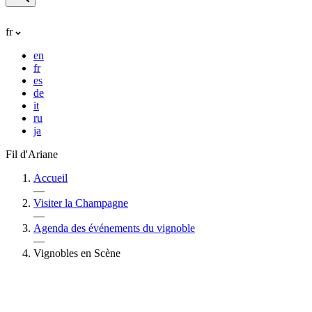
fr
en
fr
es
de
it
ru
ja
Fil d'Ariane
Accueil
—
Visiter la Champagne
—
Agenda des événements du vignoble
—
Vignobles en Scène