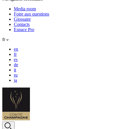
Media room
Foire aux questions
Glossaire
Contacts
Espace Pro
fr
en
fr
es
de
it
ru
ja