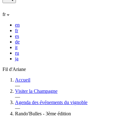
fr
en
fr
es
de
it
ru
ja
Fil d'Ariane
Accueil
—
Visiter la Champagne
—
Agenda des événements du vignoble
—
Rando'Bulles - 3ème édition