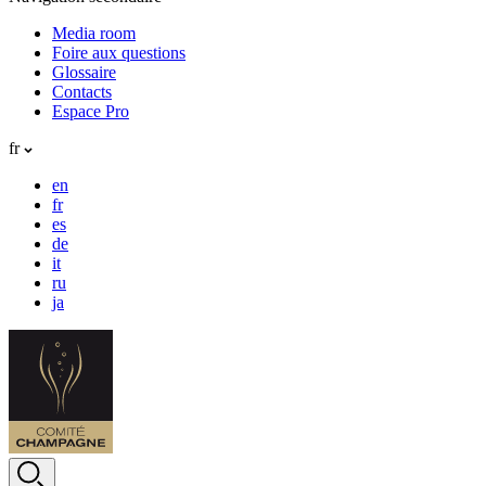
Media room
Foire aux questions
Glossaire
Contacts
Espace Pro
fr
en
fr
es
de
it
ru
ja