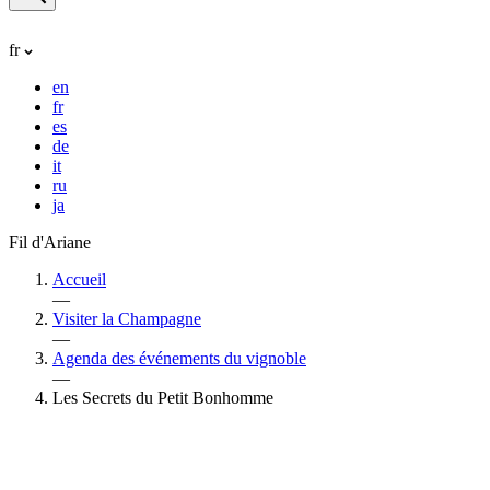
fr
en
fr
es
de
it
ru
ja
Fil d'Ariane
Accueil
—
Visiter la Champagne
—
Agenda des événements du vignoble
—
Les Secrets du Petit Bonhomme