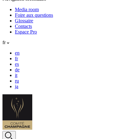
Media room
Foire aux questions
Glossaire
Contacts
Espace Pro
fr
en
fr
es
de
it
ru
ja