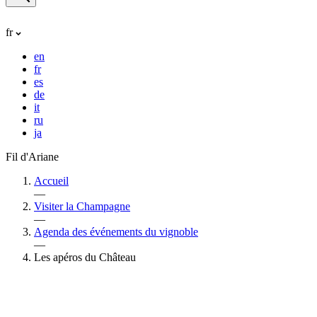
fr
en
fr
es
de
it
ru
ja
Fil d'Ariane
Accueil
—
Visiter la Champagne
—
Agenda des événements du vignoble
—
Les apéros du Château