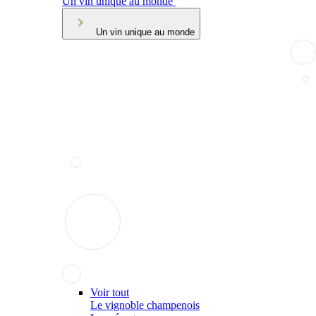
Un vin unique au monde
Un vin unique au monde
Voir tout
Le vignoble champenois