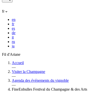
fr
en
fr
es
de
it
ru
ja
Fil d'Ariane
Accueil
—
Visiter la Champagne
—
Agenda des événements du vignoble
—
FineEnbulles Festival du Champagne & des Arts