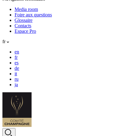
Media room
Foire aux questions
Glossaire
Contacts
Espace Pro
fr
en
fr
es
de
it
ru
ja