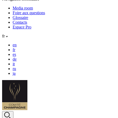
Media room
Foire aux questions
Glossaire
Contacts
Espace Pro
fr
en
fr
es
de
it
ru
ja