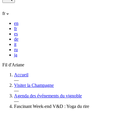
fr
en
fr
es
de
it
ru
ja
Fil d'Ariane
Accueil
—
Visiter la Champagne
—
Agenda des événements du vignoble
—
Fascinant Week-end V&D : Yoga du rire