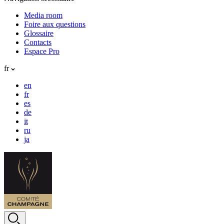
Media room
Foire aux questions
Glossaire
Contacts
Espace Pro
fr
en
fr
es
de
it
ru
ja