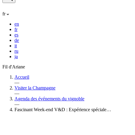
fr
en
fr
es
de
it
ru
ja
Fil d'Ariane
Accueil
—
Visiter la Champagne
—
Agenda des événements du vignoble
—
Fascinant Week-end V&D : Expérience spéciale…