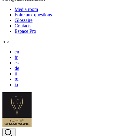
Media room
Foire aux questions
Glossaire
Contacts
Espace Pro
fr
en
fr
es
de
it
ru
ja