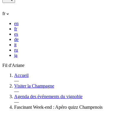
fr
en
fr
es
de
it
ru
ja
Fil d'Ariane
Accueil
—
Visiter la Champagne
—
Agenda des événements du vignoble
—
Fascinant Week-end : Apéro quizz Champenois