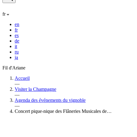
fr
en
fr
es
de
it
ru
ja
Fil d'Ariane
Accueil
—
Visiter la Champagne
—
Agenda des événements du vignoble
—
Concert pique-nique des Flâneries Musicales de…