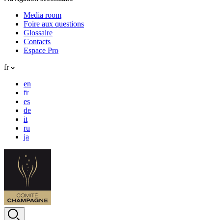
Media room
Foire aux questions
Glossaire
Contacts
Espace Pro
fr
en
fr
es
de
it
ru
ja