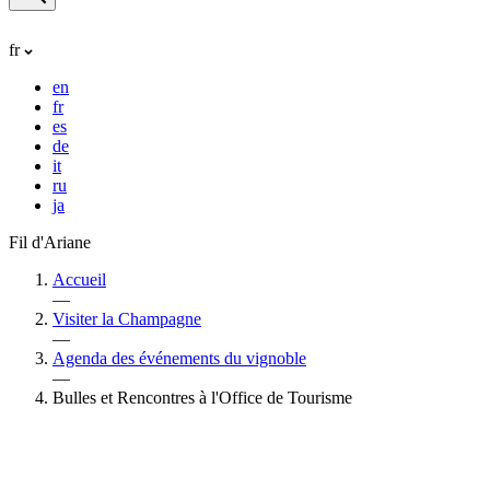
fr
en
fr
es
de
it
ru
ja
Fil d'Ariane
Accueil
—
Visiter la Champagne
—
Agenda des événements du vignoble
—
Bulles et Rencontres à l'Office de Tourisme