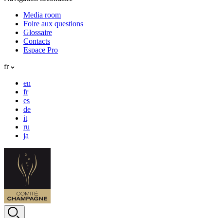
Media room
Foire aux questions
Glossaire
Contacts
Espace Pro
fr
en
fr
es
de
it
ru
ja