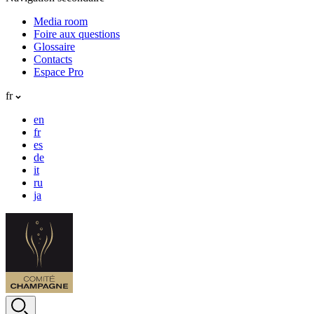
Media room
Foire aux questions
Glossaire
Contacts
Espace Pro
fr
en
fr
es
de
it
ru
ja