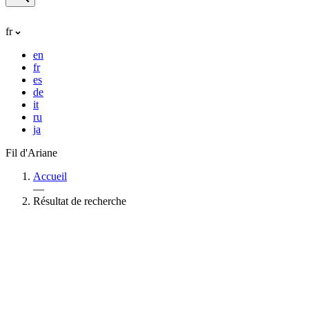
fr
en
fr
es
de
it
ru
ja
Fil d'Ariane
Accueil
—
Résultat de recherche