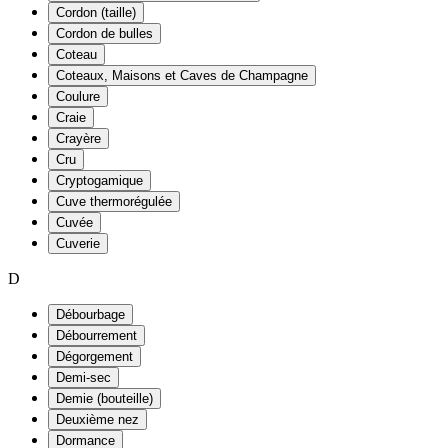
Cordon (taille)
Cordon de bulles
Coteau
Coteaux, Maisons et Caves de Champagne
Coulure
Craie
Crayère
Cru
Cryptogamique
Cuve thermorégulée
Cuvée
Cuverie
D
Débourbage
Débourrement
Dégorgement
Demi-sec
Demie (bouteille)
Deuxième nez
Dormance