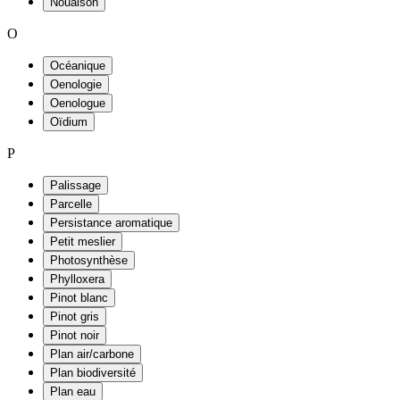
Nouaison
O
Océanique
Oenologie
Oenologue
Oïdium
P
Palissage
Parcelle
Persistance aromatique
Petit meslier
Photosynthèse
Phylloxera
Pinot blanc
Pinot gris
Pinot noir
Plan air/carbone
Plan biodiversité
Plan eau