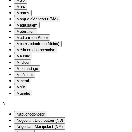
Maie
Marc
Marnes
Marque d'Acheteur (MA)
Mathusalem
Maturation
Medium (ou Pinte)
Melchizédech (ou Midas)
Méthode champenoise
Meunier
Mildiou
Millerandage
Millésimé
Minéral
Moût
Muselet
N
Nabuchodonosor
Négociant Distributeur (ND)
Négociant Manipulant (NM)