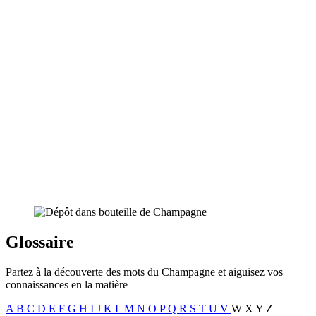
Glossaire
Partez à la découverte des mots du Champagne et aiguisez vos
connaissances en la matière
A
B
C
D
E
F
G
H
I
J
K
L
M
N
O
P
Q
R
S
T
U
V
W
X
Y
Z