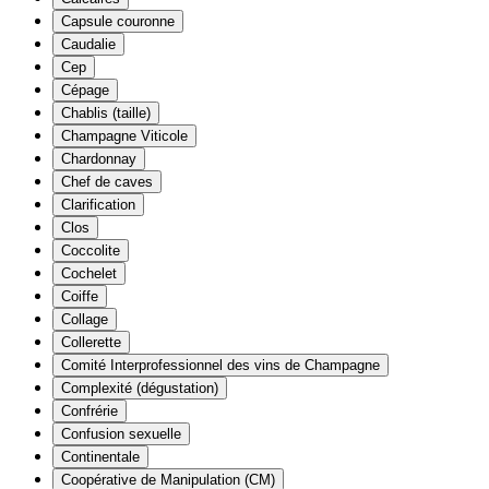
Capsule couronne
Caudalie
Cep
Cépage
Chablis (taille)
Champagne Viticole
Chardonnay
Chef de caves
Clarification
Clos
Coccolite
Cochelet
Coiffe
Collage
Collerette
Comité Interprofessionnel des vins de Champagne
Complexité (dégustation)
Confrérie
Confusion sexuelle
Continentale
Coopérative de Manipulation (CM)