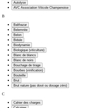
Autolyse
AVC Association Viticole Champenoise
B
Balthazar
Belemnite
Belon
Bidule
Biodynamie
Biologique (viticulture)
Blanc de blancs
Blanc de noirs
Bouchage de tirage
Bourbes (vinification)
Bouteille
Brut
Brut nature (pas dosé ou dosage zéro)
C
Cahier des charges
Calcaires