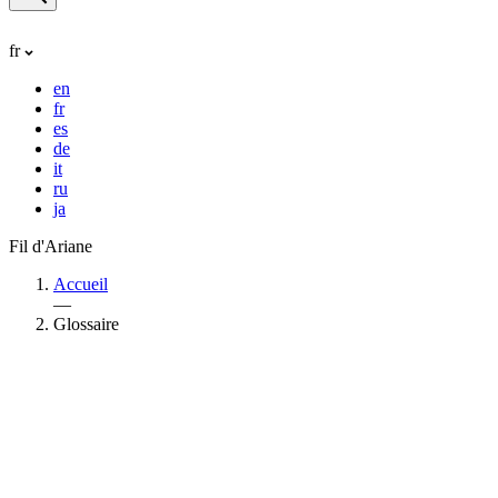
fr
en
fr
es
de
it
ru
ja
Fil d'Ariane
Accueil
—
Glossaire