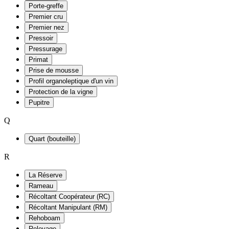
Porte-greffe
Premier cru
Premier nez
Pressoir
Pressurage
Primat
Prise de mousse
Profil organoleptique d'un vin
Protection de la vigne
Pupitre
Q
Quart (bouteille)
R
La Réserve
Rameau
Récoltant Coopérateur (RC)
Récoltant Manipulant (RM)
Rehoboam
Relevage