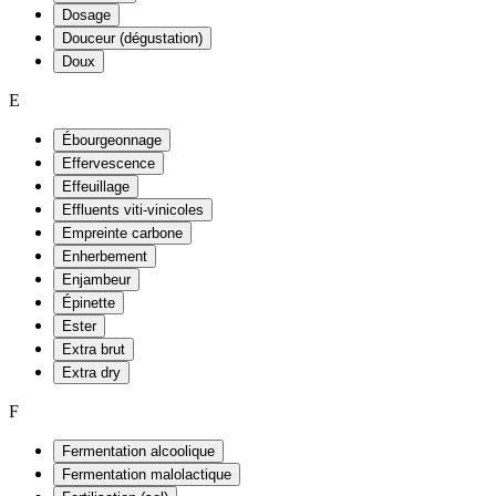
Dosage
Douceur (dégustation)
Doux
E
Ébourgeonnage
Effervescence
Effeuillage
Effluents viti-vinicoles
Empreinte carbone
Enherbement
Enjambeur
Épinette
Ester
Extra brut
Extra dry
F
Fermentation alcoolique
Fermentation malolactique