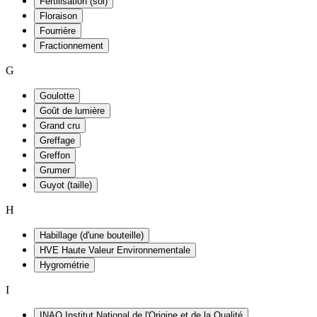
Fertilisation (sol)
Floraison
Fourrière
Fractionnement
G
Goulotte
Goût de lumière
Grand cru
Greffage
Greffon
Grumer
Guyot (taille)
H
Habillage (d'une bouteille)
HVE Haute Valeur Environnementale
Hygrométrie
I
INAO Institut National de l'Origine et de la Qualité