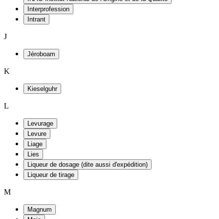
Interprofession
Intrant
J
Jéroboam
K
Kieselguhr
L
Levurage
Levure
Liage
Lies
Liqueur de dosage (dite aussi d'expédition)
Liqueur de tirage
M
Magnum