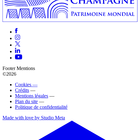
Footer Mentions
©2026
Cookies —
Crédits
—
Mentions légales
—
Plan du site
—
Politique de confidentialité
Made with love by Studio Meta