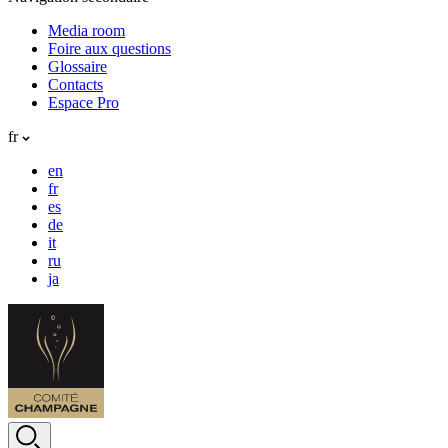
Media room
Foire aux questions
Glossaire
Contacts
Espace Pro
fr
en
fr
es
de
it
ru
ja