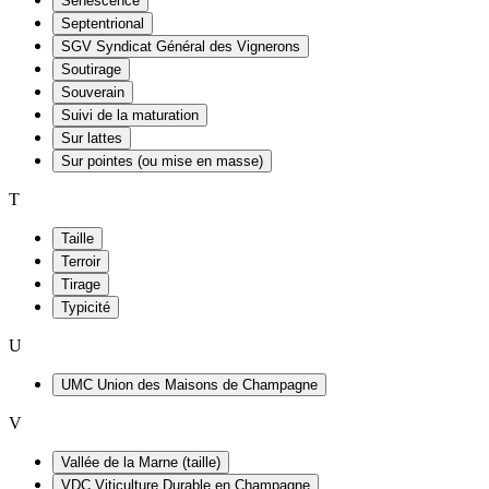
Sénescence
Septentrional
SGV Syndicat Général des Vignerons
Soutirage
Souverain
Suivi de la maturation
Sur lattes
Sur pointes (ou mise en masse)
T
Taille
Terroir
Tirage
Typicité
U
UMC Union des Maisons de Champagne
V
Vallée de la Marne (taille)
VDC Viticulture Durable en Champagne