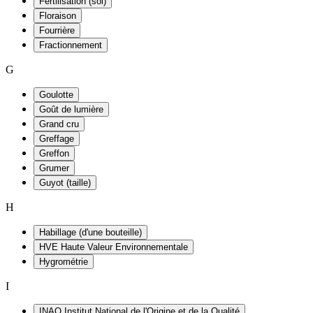
Fertilisation (sol)
Floraison
Fourrière
Fractionnement
G
Goulotte
Goût de lumière
Grand cru
Greffage
Greffon
Grumer
Guyot (taille)
H
Habillage (d'une bouteille)
HVE Haute Valeur Environnementale
Hygrométrie
I
INAO Institut National de l'Origine et de la Qualité