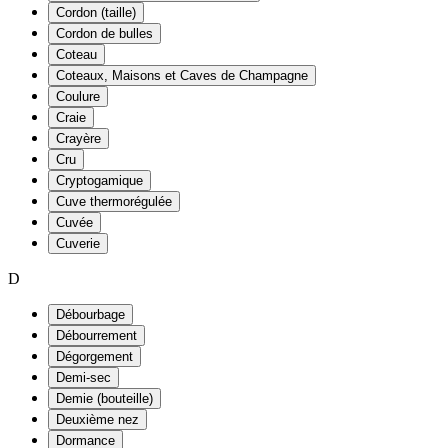
Cordon (taille)
Cordon de bulles
Coteau
Coteaux, Maisons et Caves de Champagne
Coulure
Craie
Crayère
Cru
Cryptogamique
Cuve thermorégulée
Cuvée
Cuverie
D
Débourbage
Débourrement
Dégorgement
Demi-sec
Demie (bouteille)
Deuxième nez
Dormance