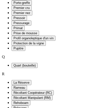
Porte-greffe
Premier cru
Premier nez
Pressoir
Pressurage
Primat
Prise de mousse
Profil organoleptique d'un vin
Protection de la vigne
Pupitre
Q
Quart (bouteille)
R
La Réserve
Rameau
Récoltant Coopérateur (RC)
Récoltant Manipulant (RM)
Rehoboam
Relevage