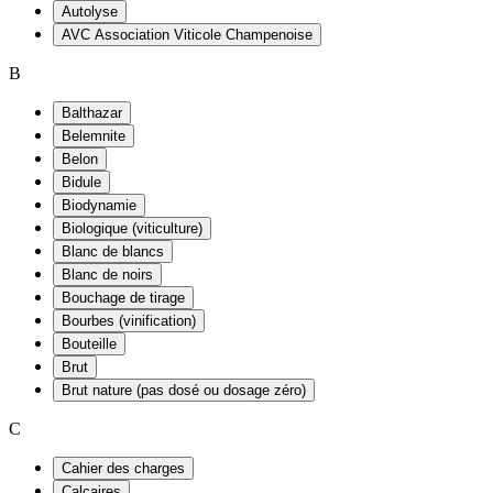
Autolyse
AVC Association Viticole Champenoise
B
Balthazar
Belemnite
Belon
Bidule
Biodynamie
Biologique (viticulture)
Blanc de blancs
Blanc de noirs
Bouchage de tirage
Bourbes (vinification)
Bouteille
Brut
Brut nature (pas dosé ou dosage zéro)
C
Cahier des charges
Calcaires