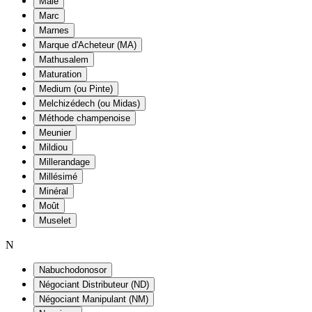
Maie
Marc
Marnes
Marque d'Acheteur (MA)
Mathusalem
Maturation
Medium (ou Pinte)
Melchizédech (ou Midas)
Méthode champenoise
Meunier
Mildiou
Millerandage
Millésimé
Minéral
Moût
Muselet
N
Nabuchodonosor
Négociant Distributeur (ND)
Négociant Manipulant (NM)