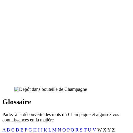
Glossaire
Partez à la découverte des mots du Champagne et aiguisez vos
connaissances en la matière
A
B
C
D
E
F
G
H
I
J
K
L
M
N
O
P
Q
R
S
T
U
V
W
X
Y
Z