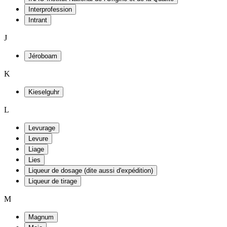
Interprofession
Intrant
J
Jéroboam
K
Kieselguhr
L
Levurage
Levure
Liage
Lies
Liqueur de dosage (dite aussi d'expédition)
Liqueur de tirage
M
Magnum