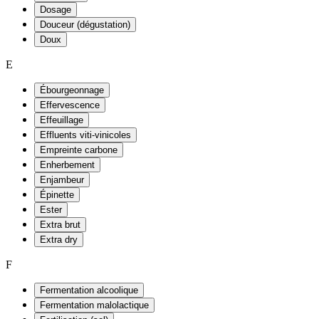
Dosage
Douceur (dégustation)
Doux
E
Ébourgeonnage
Effervescence
Effeuillage
Effluents viti-vinicoles
Empreinte carbone
Enherbement
Enjambeur
Épinette
Ester
Extra brut
Extra dry
F
Fermentation alcoolique
Fermentation malolactique