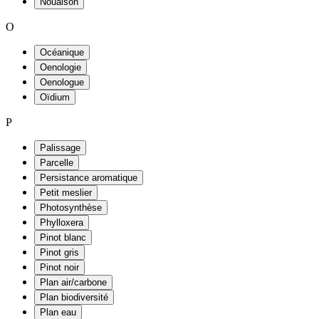
Nouaison
O
Océanique
Oenologie
Oenologue
Oïdium
P
Palissage
Parcelle
Persistance aromatique
Petit meslier
Photosynthèse
Phylloxera
Pinot blanc
Pinot gris
Pinot noir
Plan air/carbone
Plan biodiversité
Plan eau