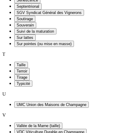
Sénescence
Septentrional
SGV Syndicat Général des Vignerons
Soutirage
Souverain
Suivi de la maturation
Sur lattes
Sur pointes (ou mise en masse)
T
Taille
Terroir
Tirage
Typicité
U
UMC Union des Maisons de Champagne
V
Vallée de la Marne (taille)
VDC Viticulture Durable en Champagne