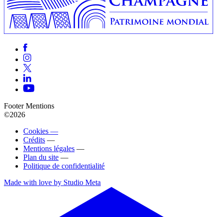
Footer Mentions
©2026
Cookies —
Crédits
—
Mentions légales
—
Plan du site
—
Politique de confidentialité
Made with love by Studio Meta