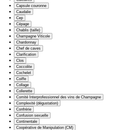
Capsule couronne
Caudalie
Cep
Cépage
Chablis (taille)
Champagne Viticole
Chardonnay
Chef de caves
Clarification
Clos
Coccolite
Cochelet
Coiffe
Collage
Collerette
Comité Interprofessionnel des vins de Champagne
Complexité (dégustation)
Confrérie
Confusion sexuelle
Continentale
Coopérative de Manipulation (CM)