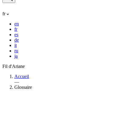
fr
en
fr
es
de
it
ru
ja
Fil d'Ariane
Accueil
—
Glossaire