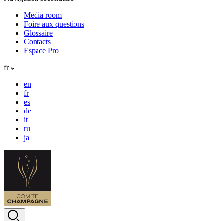
Media room
Foire aux questions
Glossaire
Contacts
Espace Pro
fr
en
fr
es
de
it
ru
ja