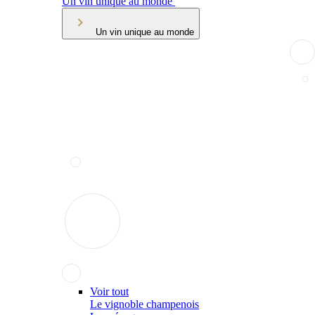
Un vin unique au monde
Un vin unique au monde
Voir tout
Le vignoble champenois