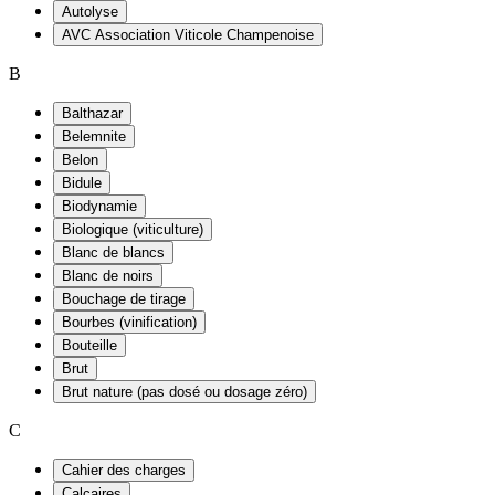
Autolyse
AVC Association Viticole Champenoise
B
Balthazar
Belemnite
Belon
Bidule
Biodynamie
Biologique (viticulture)
Blanc de blancs
Blanc de noirs
Bouchage de tirage
Bourbes (vinification)
Bouteille
Brut
Brut nature (pas dosé ou dosage zéro)
C
Cahier des charges
Calcaires