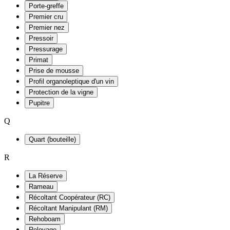
Porte-greffe
Premier cru
Premier nez
Pressoir
Pressurage
Primat
Prise de mousse
Profil organoleptique d'un vin
Protection de la vigne
Pupitre
Q
Quart (bouteille)
R
La Réserve
Rameau
Récoltant Coopérateur (RC)
Récoltant Manipulant (RM)
Rehoboam
Relevage