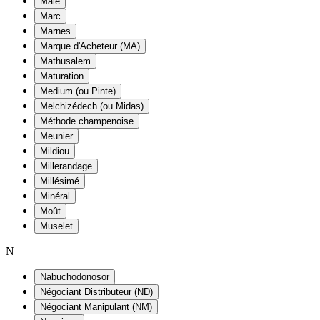
Maie
Marc
Marnes
Marque d'Acheteur (MA)
Mathusalem
Maturation
Medium (ou Pinte)
Melchizédech (ou Midas)
Méthode champenoise
Meunier
Mildiou
Millerandage
Millésimé
Minéral
Moût
Muselet
N
Nabuchodonosor
Négociant Distributeur (ND)
Négociant Manipulant (NM)