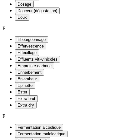
Dosage
Douceur (dégustation)
Doux
E
Ébourgeonnage
Effervescence
Effeuillage
Effluents viti-vinicoles
Empreinte carbone
Enherbement
Enjambeur
Épinette
Ester
Extra brut
Extra dry
F
Fermentation alcoolique
Fermentation malolactique