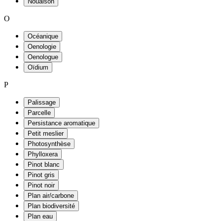
Nouaison
O
Océanique
Oenologie
Oenologue
Oïdium
P
Palissage
Parcelle
Persistance aromatique
Petit meslier
Photosynthèse
Phylloxera
Pinot blanc
Pinot gris
Pinot noir
Plan air/carbone
Plan biodiversité
Plan eau