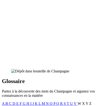
Glossaire
Partez à la découverte des mots du Champagne et aiguisez vos
connaissances en la matière
A
B
C
D
E
F
G
H
I
J
K
L
M
N
O
P
Q
R
S
T
U
V
W
X
Y
Z