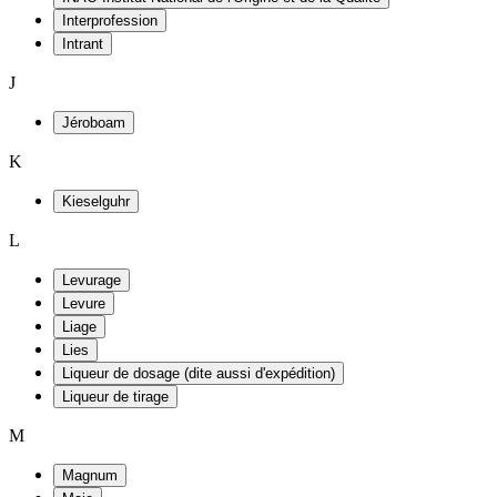
Interprofession
Intrant
J
Jéroboam
K
Kieselguhr
L
Levurage
Levure
Liage
Lies
Liqueur de dosage (dite aussi d'expédition)
Liqueur de tirage
M
Magnum