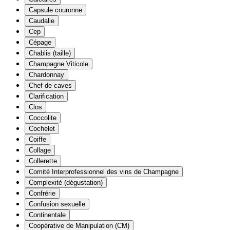
Capsule couronne
Caudalie
Cep
Cépage
Chablis (taille)
Champagne Viticole
Chardonnay
Chef de caves
Clarification
Clos
Coccolite
Cochelet
Coiffe
Collage
Collerette
Comité Interprofessionnel des vins de Champagne
Complexité (dégustation)
Confrérie
Confusion sexuelle
Continentale
Coopérative de Manipulation (CM)