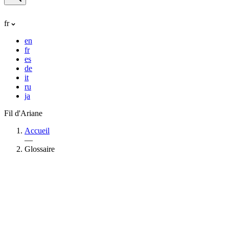
fr
en
fr
es
de
it
ru
ja
Fil d'Ariane
Accueil
—
Glossaire