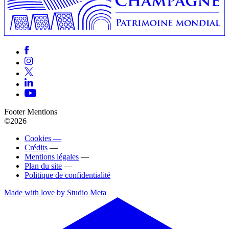
Footer Mentions
©2026
Cookies —
Crédits
—
Mentions légales
—
Plan du site
—
Politique de confidentialité
Made with love by Studio Meta