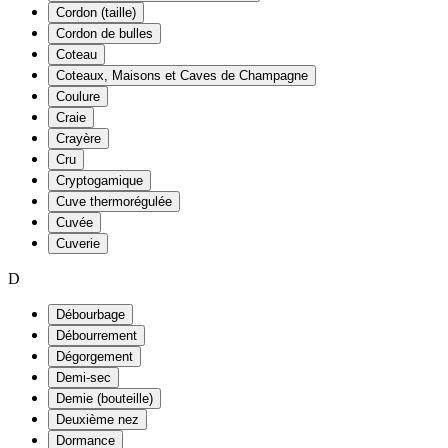
Cordon (taille)
Cordon de bulles
Coteau
Coteaux, Maisons et Caves de Champagne
Coulure
Craie
Crayère
Cru
Cryptogamique
Cuve thermorégulée
Cuvée
Cuverie
D
Débourbage
Débourrement
Dégorgement
Demi-sec
Demie (bouteille)
Deuxième nez
Dormance