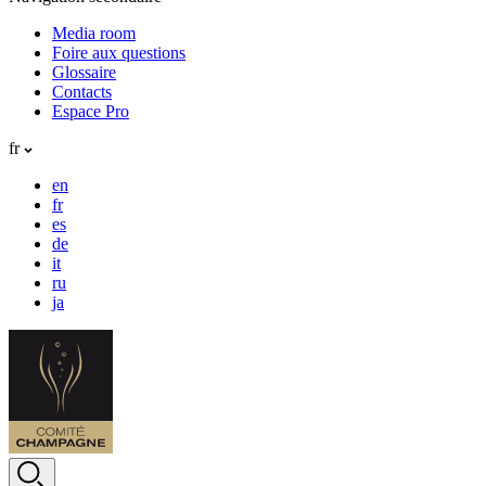
Media room
Foire aux questions
Glossaire
Contacts
Espace Pro
fr
en
fr
es
de
it
ru
ja