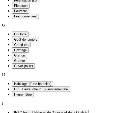
Fertilisation (sol)
Floraison
Fourrière
Fractionnement
G
Goulotte
Goût de lumière
Grand cru
Greffage
Greffon
Grumer
Guyot (taille)
H
Habillage (d'une bouteille)
HVE Haute Valeur Environnementale
Hygrométrie
I
INAO Institut National de l'Origine et de la Qualité