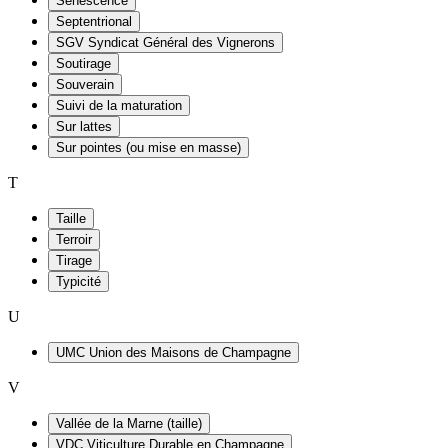
Sénescence
Septentrional
SGV Syndicat Général des Vignerons
Soutirage
Souverain
Suivi de la maturation
Sur lattes
Sur pointes (ou mise en masse)
T
Taille
Terroir
Tirage
Typicité
U
UMC Union des Maisons de Champagne
V
Vallée de la Marne (taille)
VDC Viticulture Durable en Champagne