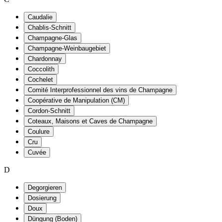
Caudalie
Chablis-Schnitt
Champagne-Glas
Champagne-Weinbaugebiet
Chardonnay
Coccolith
Cochelet
Comité Interprofessionnel des vins de Champagne
Coopérative de Manipulation (CM)
Cordon-Schnitt
Coteaux, Maisons et Caves de Champagne
Coulure
Cru
Cuvée
D
Degorgieren
Dosierung
Doux
Düngung (Boden)