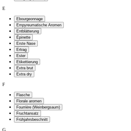
E
Ebourgeonnage
Empyreumatische Aromen
Entblätterung
Épinette
Erste Nase
Ertrag
Ester
Etikettierung
Extra brut
Extra dry
F
Flasche
Florale aromen
Fourrière (Weinbergsaum)
Fruchtansatz
Frühjahrsbeschnitt
G