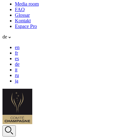
Media room
FAQ
Glossar
Kontakt
Espace Pro
de
en
fr
es
de
it
ru
ja