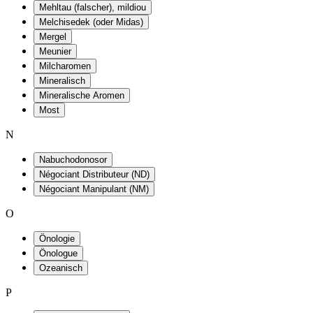
Mehltau (falscher), mildiou
Melchisedek (oder Midas)
Mergel
Meunier
Milcharomen
Mineralisch
Mineralische Aromen
Most
N
Nabuchodonosor
Négociant Distributeur (ND)
Négociant Manipulant (NM)
O
Önologie
Önologue
Ozeanisch
P