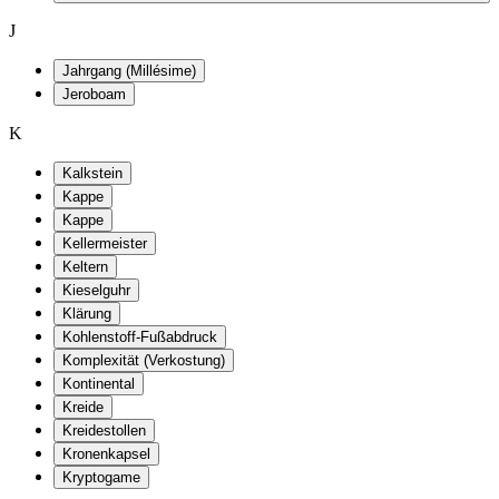
J
Jahrgang (Millésime)
Jeroboam
K
Kalkstein
Kappe
Kappe
Kellermeister
Keltern
Kieselguhr
Klärung
Kohlenstoff-Fußabdruck
Komplexität (Verkostung)
Kontinental
Kreide
Kreidestollen
Kronenkapsel
Kryptogame