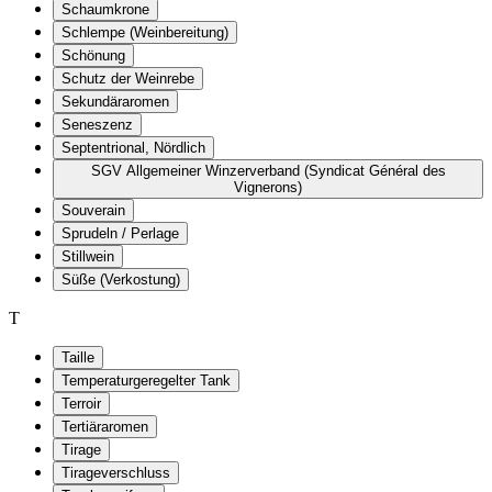
Schaumkrone
Schlempe (Weinbereitung)
Schönung
Schutz der Weinrebe
Sekundäraromen
Seneszenz
Septentrional, Nördlich
SGV Allgemeiner Winzerverband (Syndicat Général des
Vignerons)
Souverain
Sprudeln / Perlage
Stillwein
Süße (Verkostung)
T
Taille
Temperaturgeregelter Tank
Terroir
Tertiäraromen
Tirage
Tirageverschluss