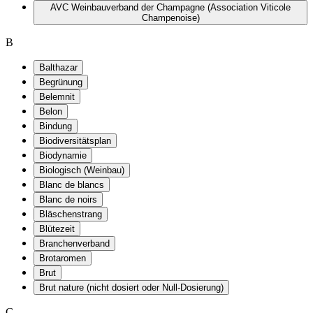
AVC Weinbauverband der Champagne (Association Viticole
Champenoise)
B
Balthazar
Begrünung
Belemnit
Belon
Bindung
Biodiversitätsplan
Biodynamie
Biologisch (Weinbau)
Blanc de blancs
Blanc de noirs
Bläschenstrang
Blütezeit
Branchenverband
Brotaromen
Brut
Brut nature (nicht dosiert oder Null-Dosierung)
C