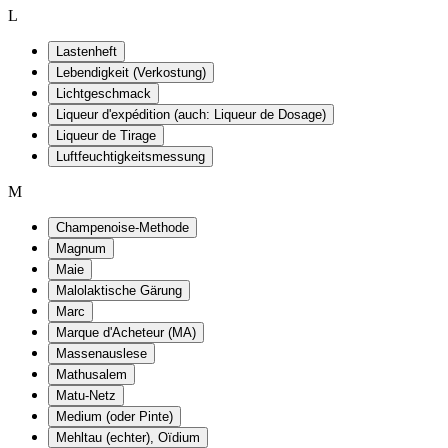
L
Lastenheft
Lebendigkeit (Verkostung)
Lichtgeschmack
Liqueur d'expédition (auch: Liqueur de Dosage)
Liqueur de Tirage
Luftfeuchtigkeitsmessung
M
Champenoise-Methode
Magnum
Maie
Malolaktische Gärung
Marc
Marque d'Acheteur (MA)
Massenauslese
Mathusalem
Matu-Netz
Medium (oder Pinte)
Mehltau (echter), Oïdium