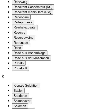
Rebzweig
Récoltant Coopérateur (RC)
Récoltant manipulant (RM)
Rehoboam
Reifeprozess
Reinhefezusatz
Reserve
Reserveweine
Retrousse
Robe
Rosé aus Assemblage
Rosé aus der Mazeration
Rütteln
Rüttelpult
S
Klonale Selektion
Sabler
Sabrieren
Salmanazar
Salomon