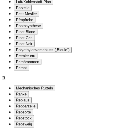
Luft/Kohlenstoff Plan
Parzelle
Petit Meslier
Pfropfrebe
Photosynthese
Pinot Blanc
Pinot Gris
Pinot Noir
Polyethylenverschluss („Bidule“)
Premier cru
Primäraromen
Primat
R
Mechanisches Rütteln
Ranke
Reblaus
Rebparzelle
Rebsorte
Rebstock
Rebzweig