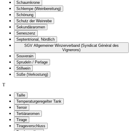
Schaumkrone
Schlempe (Weinbereitung)
Schönung
Schutz der Weinrebe
Sekundäraromen
Seneszenz
Septentrional, Nördlich
SGV Allgemeiner Winzerverband (Syndicat Général des
Vignerons)
Souverain
Sprudeln / Perlage
Stillwein
Süße (Verkostung)
T
Taille
Temperaturgeregelter Tank
Terroir
Tertiäraromen
Tirage
Tirageverschluss