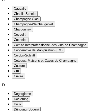
Caudalie
Chablis-Schnitt
Champagne-Glas
Champagne-Weinbaugebiet
Chardonnay
Coccolith
Cochelet
Comité Interprofessionnel des vins de Champagne
Coopérative de Manipulation (CM)
Cordon-Schnitt
Coteaux, Maisons et Caves de Champagne
Coulure
Cru
Cuvée
D
Degorgieren
Dosierung
Doux
Düngung (Boden)