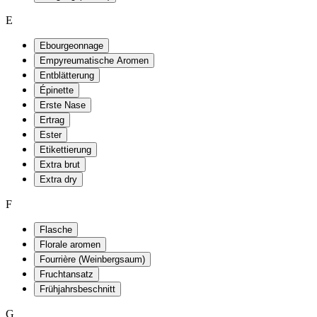
E
Ebourgeonnage
Empyreumatische Aromen
Entblätterung
Épinette
Erste Nase
Ertrag
Ester
Etikettierung
Extra brut
Extra dry
F
Flasche
Florale aromen
Fourrière (Weinbergsaum)
Fruchtansatz
Frühjahrsbeschnitt
G