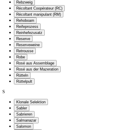
Rebzweig
Récoltant Coopérateur (RC)
Récoltant manipulant (RM)
Rehoboam
Reifeprozess
Reinhefezusatz
Reserve
Reserveweine
Retrousse
Robe
Rosé aus Assemblage
Rosé aus der Mazeration
Rütteln
Rüttelpult
S
Klonale Selektion
Sabler
Sabrieren
Salmanazar
Salomon