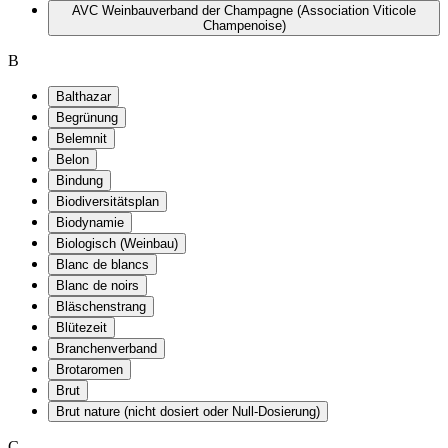
AVC Weinbauverband der Champagne (Association Viticole
Champenoise)
B
Balthazar
Begrünung
Belemnit
Belon
Bindung
Biodiversitätsplan
Biodynamie
Biologisch (Weinbau)
Blanc de blancs
Blanc de noirs
Bläschenstrang
Blütezeit
Branchenverband
Brotaromen
Brut
Brut nature (nicht dosiert oder Null-Dosierung)
C