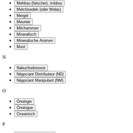
Mehltau (falscher), mildiou
Melchisedek (oder Midas)
Mergel
Meunier
Milcharomen
Mineralisch
Mineralische Aromen
Most
N
Nabuchodonosor
Négociant Distributeur (ND)
Négociant Manipulant (NM)
O
Önologie
Önologue
Ozeanisch
P