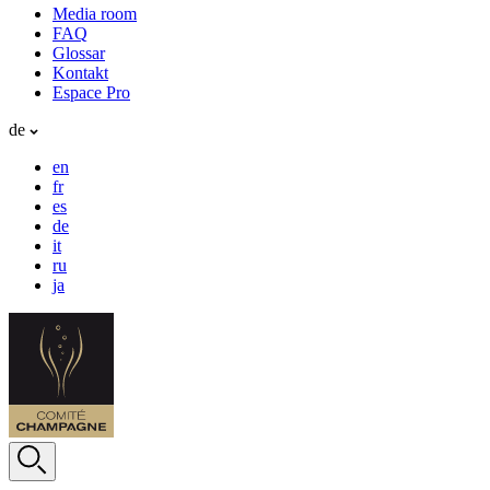
Media room
FAQ
Glossar
Kontakt
Espace Pro
de
en
fr
es
de
it
ru
ja