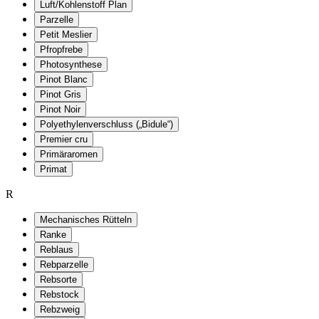
Luft/Kohlenstoff Plan
Parzelle
Petit Meslier
Pfropfrebe
Photosynthese
Pinot Blanc
Pinot Gris
Pinot Noir
Polyethylenverschluss („Bidule“)
Premier cru
Primäraromen
Primat
R
Mechanisches Rütteln
Ranke
Reblaus
Rebparzelle
Rebsorte
Rebstock
Rebzweig