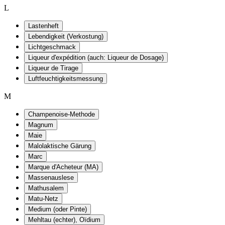
L
Lastenheft
Lebendigkeit (Verkostung)
Lichtgeschmack
Liqueur d'expédition (auch: Liqueur de Dosage)
Liqueur de Tirage
Luftfeuchtigkeitsmessung
M
Champenoise-Methode
Magnum
Maie
Malolaktische Gärung
Marc
Marque d'Acheteur (MA)
Massenauslese
Mathusalem
Matu-Netz
Medium (oder Pinte)
Mehltau (echter), Oïdium