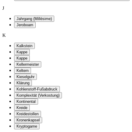
J
Jahrgang (Millésime)
Jeroboam
K
Kalkstein
Kappe
Kappe
Kellermeister
Keltern
Kieselguhr
Klärung
Kohlenstoff-Fußabdruck
Komplexität (Verkostung)
Kontinental
Kreide
Kreidestollen
Kronenkapsel
Kryptogame