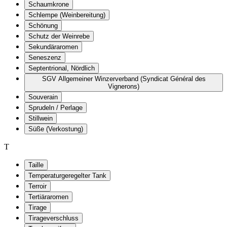
Schaumkrone
Schlempe (Weinbereitung)
Schönung
Schutz der Weinrebe
Sekundäraromen
Seneszenz
Septentrional, Nördlich
SGV Allgemeiner Winzerverband (Syndicat Général des
Vignerons)
Souverain
Sprudeln / Perlage
Stillwein
Süße (Verkostung)
T
Taille
Temperaturgeregelter Tank
Terroir
Tertiäraromen
Tirage
Tirageverschluss