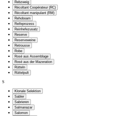
Rebzweig
Récoltant Coopérateur (RC)
Récoltant manipulant (RM)
Rehoboam
Reifeprozess
Reinhefezusatz
Reserve
Reserveweine
Retrousse
Robe
Rosé aus Assemblage
Rosé aus der Mazeration
Rütteln
Rüttelpult
S
Klonale Selektion
Sabler
Sabrieren
Salmanazar
Salomon