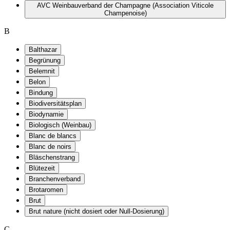
AVC Weinbauverband der Champagne (Association Viticole
Champenoise)
B
Balthazar
Begrünung
Belemnit
Belon
Bindung
Biodiversitätsplan
Biodynamie
Biologisch (Weinbau)
Blanc de blancs
Blanc de noirs
Bläschenstrang
Blütezeit
Branchenverband
Brotaromen
Brut
Brut nature (nicht dosiert oder Null-Dosierung)
C