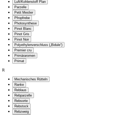
Luft/Kohlenstoff Plan
Parzelle
Petit Meslier
Pfropfrebe
Photosynthese
Pinot Blanc
Pinot Gris
Pinot Noir
Polyethylenverschluss („Bidule“)
Premier cru
Primäraromen
Primat
R
Mechanisches Rütteln
Ranke
Reblaus
Rebparzelle
Rebsorte
Rebstock
Rebzweig