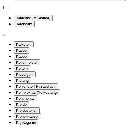
J
Jahrgang (Millésime)
Jeroboam
K
Kalkstein
Kappe
Kappe
Kellermeister
Keltern
Kieselguhr
Klärung
Kohlenstoff-Fußabdruck
Komplexität (Verkostung)
Kontinental
Kreide
Kreidestollen
Kronenkapsel
Kryptogame