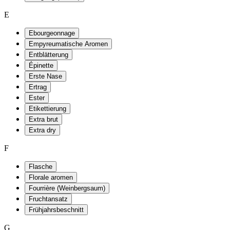
E
Ebourgeonnage
Empyreumatische Aromen
Entblätterung
Épinette
Erste Nase
Ertrag
Ester
Etikettierung
Extra brut
Extra dry
F
Flasche
Florale aromen
Fourrière (Weinbergsaum)
Fruchtansatz
Frühjahrsbeschnitt
G