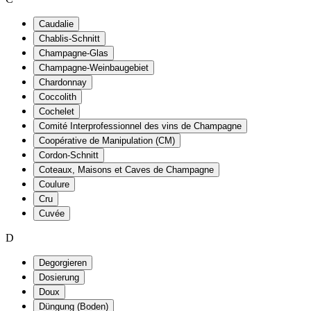
Caudalie
Chablis-Schnitt
Champagne-Glas
Champagne-Weinbaugebiet
Chardonnay
Coccolith
Cochelet
Comité Interprofessionnel des vins de Champagne
Coopérative de Manipulation (CM)
Cordon-Schnitt
Coteaux, Maisons et Caves de Champagne
Coulure
Cru
Cuvée
D
Degorgieren
Dosierung
Doux
Düngung (Boden)