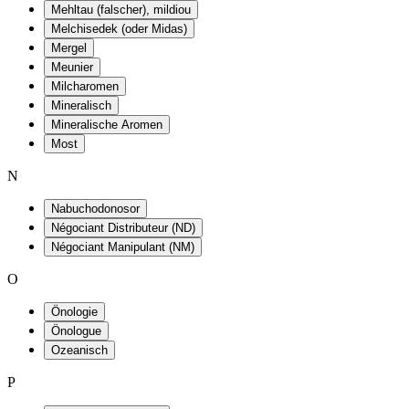
Mehltau (falscher), mildiou
Melchisedek (oder Midas)
Mergel
Meunier
Milcharomen
Mineralisch
Mineralische Aromen
Most
N
Nabuchodonosor
Négociant Distributeur (ND)
Négociant Manipulant (NM)
O
Önologie
Önologue
Ozeanisch
P