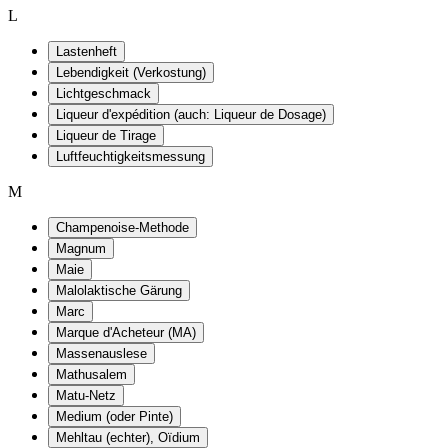
L
Lastenheft
Lebendigkeit (Verkostung)
Lichtgeschmack
Liqueur d'expédition (auch: Liqueur de Dosage)
Liqueur de Tirage
Luftfeuchtigkeitsmessung
M
Champenoise-Methode
Magnum
Maie
Malolaktische Gärung
Marc
Marque d'Acheteur (MA)
Massenauslese
Mathusalem
Matu-Netz
Medium (oder Pinte)
Mehltau (echter), Oïdium