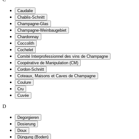
Caudalie
Chablis-Schnitt
Champagne-Glas
Champagne-Weinbaugebiet
Chardonnay
Coccolith
Cochelet
Comité Interprofessionnel des vins de Champagne
Coopérative de Manipulation (CM)
Cordon-Schnitt
Coteaux, Maisons et Caves de Champagne
Coulure
Cru
Cuvée
D
Degorgieren
Dosierung
Doux
Düngung (Boden)