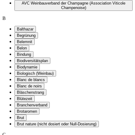
AVC Weinbauverband der Champagne (Association Viticole
Champenoise)
B
Balthazar
Begrünung
Belemnit
Belon
Bindung
Biodiversitätsplan
Biodynamie
Biologisch (Weinbau)
Blanc de blancs
Blanc de noirs
Bläschenstrang
Blütezeit
Branchenverband
Brotaromen
Brut
Brut nature (nicht dosiert oder Null-Dosierung)
C