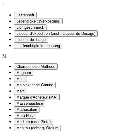
L
Lastenheft
Lebendigkeit (Verkostung)
Lichtgeschmack
Liqueur d'expédition (auch: Liqueur de Dosage)
Liqueur de Tirage
Luftfeuchtigkeitsmessung
M
Champenoise-Methode
Magnum
Maie
Malolaktische Gärung
Marc
Marque d'Acheteur (MA)
Massenauslese
Mathusalem
Matu-Netz
Medium (oder Pinte)
Mehltau (echter), Oïdium