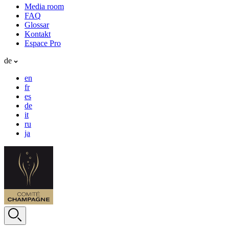
Media room
FAQ
Glossar
Kontakt
Espace Pro
de
en
fr
es
de
it
ru
ja