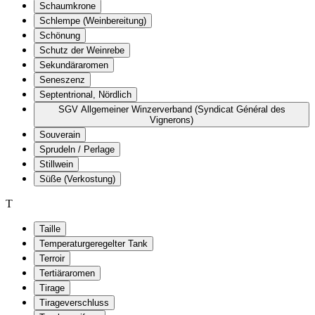
Schaumkrone
Schlempe (Weinbereitung)
Schönung
Schutz der Weinrebe
Sekundäraromen
Seneszenz
Septentrional, Nördlich
SGV Allgemeiner Winzerverband (Syndicat Général des
Vignerons)
Souverain
Sprudeln / Perlage
Stillwein
Süße (Verkostung)
T
Taille
Temperaturgeregelter Tank
Terroir
Tertiäraromen
Tirage
Tirageverschluss