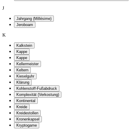
J
Jahrgang (Millésime)
Jeroboam
K
Kalkstein
Kappe
Kappe
Kellermeister
Keltern
Kieselguhr
Klärung
Kohlenstoff-Fußabdruck
Komplexität (Verkostung)
Kontinental
Kreide
Kreidestollen
Kronenkapsel
Kryptogame