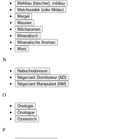
Mehltau (falscher), mildiou
Melchisedek (oder Midas)
Mergel
Meunier
Milcharomen
Mineralisch
Mineralische Aromen
Most
N
Nabuchodonosor
Négociant Distributeur (ND)
Négociant Manipulant (NM)
O
Önologie
Önologue
Ozeanisch
P