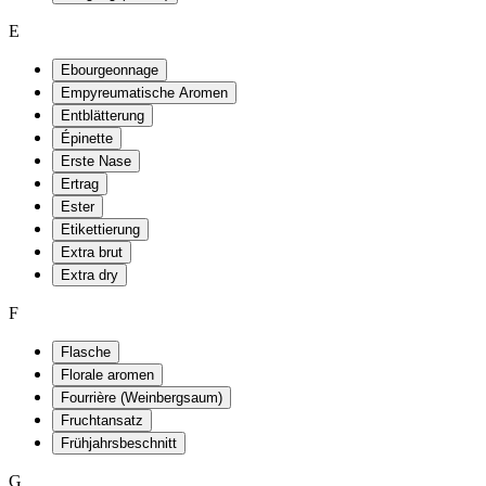
E
Ebourgeonnage
Empyreumatische Aromen
Entblätterung
Épinette
Erste Nase
Ertrag
Ester
Etikettierung
Extra brut
Extra dry
F
Flasche
Florale aromen
Fourrière (Weinbergsaum)
Fruchtansatz
Frühjahrsbeschnitt
G