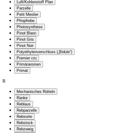
Luft/Kohlenstoff Plan
Parzelle
Petit Meslier
Pfropfrebe
Photosynthese
Pinot Blanc
Pinot Gris
Pinot Noir
Polyethylenverschluss („Bidule“)
Premier cru
Primäraromen
Primat
R
Mechanisches Rütteln
Ranke
Reblaus
Rebparzelle
Rebsorte
Rebstock
Rebzweig