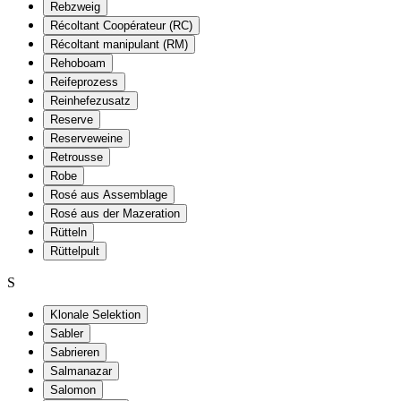
Rebzweig
Récoltant Coopérateur (RC)
Récoltant manipulant (RM)
Rehoboam
Reifeprozess
Reinhefezusatz
Reserve
Reserveweine
Retrousse
Robe
Rosé aus Assemblage
Rosé aus der Mazeration
Rütteln
Rüttelpult
S
Klonale Selektion
Sabler
Sabrieren
Salmanazar
Salomon