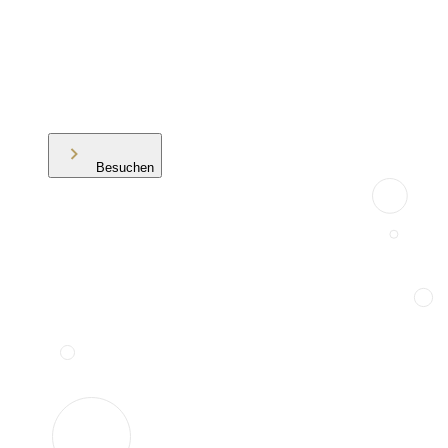
Besuchen