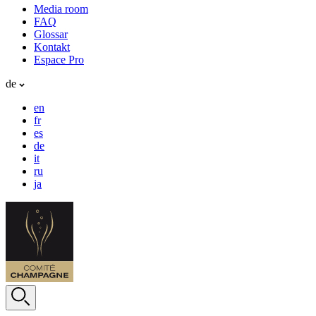
Media room
FAQ
Glossar
Kontakt
Espace Pro
de
en
fr
es
de
it
ru
ja